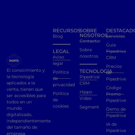
RECURSOS
SOBRE
DESTACAD
NOSOTROS
Blog
Servicios
Contactar
Guía
Sobre
LEGAL
Pipedrive
nosotros
Aviso
CRM
legal
Precios
El conocimiento y
TECNOLOGÍA
Política
de
la tecnología
Pipedrive
de
Pipedrive
aplicados a la
CRM
privacidad
Código
venta, tienen que
Hippo
Política
Promo
ser accesibles para
Video
de
Pipedrive
todos en un
cookies
Segment
mundo
Demo de
digitalizado,
Pipedrive
independientemente
IA de
del tamaño de
Pipedrive
empresa.