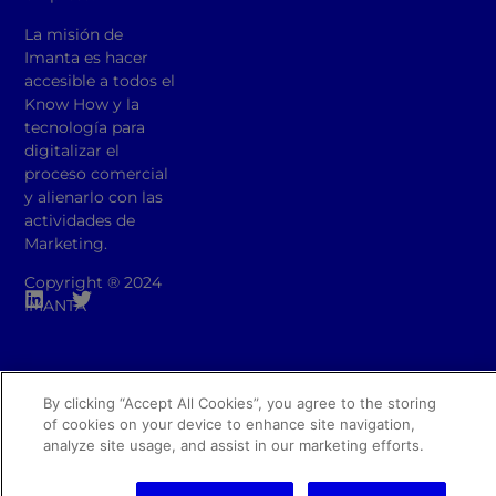
La misión de
Imanta es hacer
accesible a todos el
Know How y la
tecnología para
digitalizar el
proceso comercial
y alienarlo con las
actividades de
Marketing.
Copyright ® 2024
IMANTA
By clicking “Accept All Cookies”, you agree to the storing
of cookies on your device to enhance site navigation,
analyze site usage, and assist in our marketing efforts.