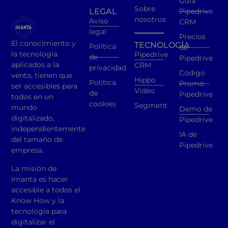
Guía
Sobre
LEGAL
Pipedrive
nosotros
Aviso
CRM
legal
Precios
El conocimiento y
TECNOLOGÍA
Política
de
la tecnología
Pipedrive
de
Pipedrive
aplicados a la
CRM
privacidad
Código
venta, tienen que
Hippo
Política
Promo
ser accesibles para
Video
de
Pipedrive
todos en un
cookies
Segment
mundo
Demo de
digitalizado,
Pipedrive
independientemente
IA de
del tamaño de
Pipedrive
empresa.
La misión de
Imanta es hacer
accesible a todos el
Know How y la
tecnología para
digitalizar el