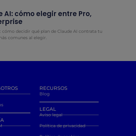
 AI: cómo elegir entre Pro,
erprise
: cómo decidir qué plan de Claude AI contrata tu
más comunes al elegir.
SOTROS
RECURSOS
Blog
os
LEGAL
Aviso legal
ÍA
M
Política de privacidad