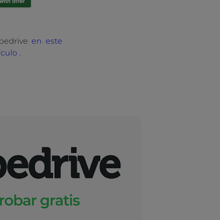
ipedrive
en este
ículo
.