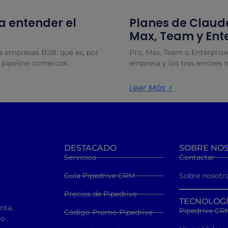
a entender el
Planes de Claude
Max, Team y Ent
ra empresas B2B: qué es, por
Pro, Max, Team o Enterprise
 pipeline comercial.
empresa y los tres errores 
Leer Más >
DESTACADO
SOBRE NO
Servicios
Contactar
Guía Pipedrive CRM
Sobre nosotr
Precios de Pipedrive
TECNOLOG
nta,
Pipedrive CR
Código Promo Pipedrive
do