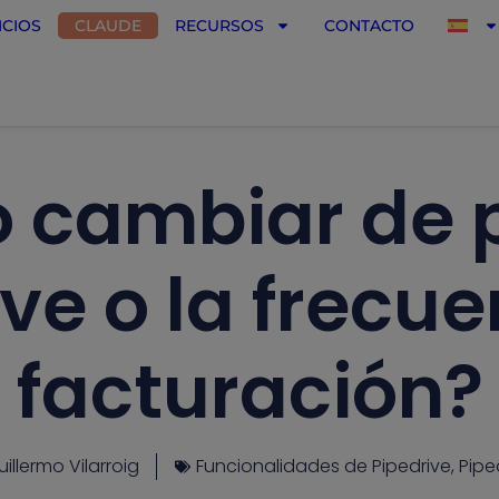
ICIOS
CLAUDE
RECURSOS
CONTACTO
 cambiar de p
ve o la frecu
facturación?
illermo Vilarroig
Funcionalidades de Pipedrive
,
Pipe