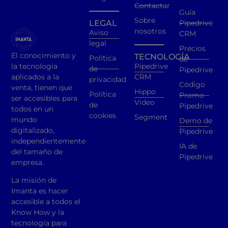
Contactar
Guía
Sobre
LEGAL
Pipedrive
nosotros
Aviso
CRM
legal
Precios
El conocimiento y
TECNOLOGÍA
Política
de
la tecnología
Pipedrive
de
Pipedrive
aplicados a la
CRM
privacidad
Código
venta, tienen que
Hippo
Política
Promo
ser accesibles para
Video
de
Pipedrive
todos en un
cookies
Segment
mundo
Demo de
digitalizado,
Pipedrive
independientemente
IA de
del tamaño de
Pipedrive
empresa.
La misión de
Imanta es hacer
accesible a todos el
Know How y la
tecnología para