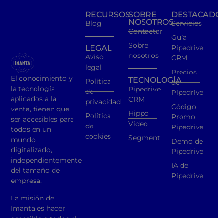
RECURSOS
SOBRE
DESTACAD
NOSOTROS
Blog
Servicios
Contactar
Guía
Sobre
LEGAL
Pipedrive
nosotros
Aviso
CRM
legal
Precios
El conocimiento y
TECNOLOGÍA
Política
de
la tecnología
Pipedrive
de
Pipedrive
aplicados a la
CRM
privacidad
Código
venta, tienen que
Hippo
Política
Promo
ser accesibles para
Video
de
Pipedrive
todos en un
cookies
Segment
mundo
Demo de
digitalizado,
Pipedrive
independientemente
IA de
del tamaño de
Pipedrive
empresa.
La misión de
Imanta es hacer