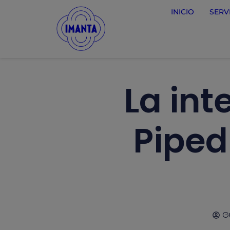
INICIO
SERV
La int
Piped
Gu