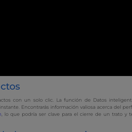
ctos
ctos con un solo clic. La función de Datos inteligen
nstante. Encontrarás información valiosa acerca del perf
n
, lo que podría ser clave para el cierre de un trato y