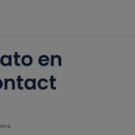
dato en
ontact
drive