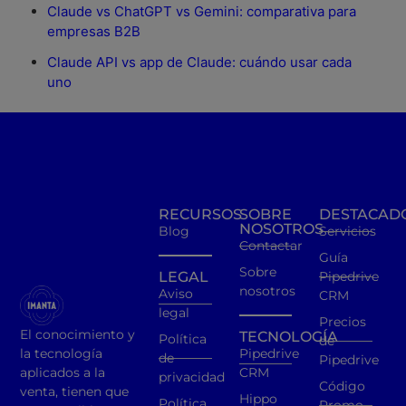
Claude vs ChatGPT vs Gemini: comparativa para
empresas B2B
Claude API vs app de Claude: cuándo usar cada
uno
RECURSOS
SOBRE
DESTACAD
NOSOTROS
Blog
Servicios
Contactar
Guía
Sobre
LEGAL
Pipedrive
nosotros
Aviso
CRM
legal
Precios
El conocimiento y
TECNOLOGÍA
Política
de
la tecnología
Pipedrive
de
Pipedrive
aplicados a la
CRM
privacidad
Código
venta, tienen que
Hippo
Política
Promo