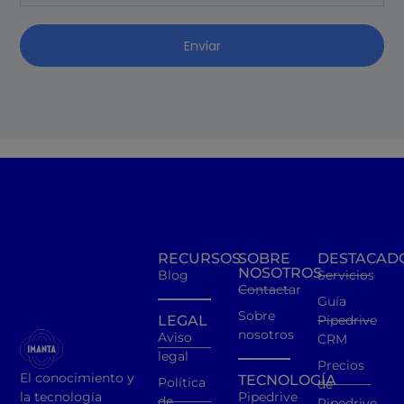
Enviar
RECURSOS
SOBRE
DESTACAD
NOSOTROS
Blog
Servicios
Contactar
Guía
Sobre
LEGAL
Pipedrive
nosotros
Aviso
CRM
legal
Precios
El conocimiento y
TECNOLOGÍA
Política
de
la tecnología
Pipedrive
de
Pipedrive