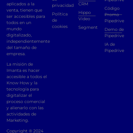
aplicados a la
CRM
privacidad
Código
venta, tienen que
Hippo
Política
Promo
ser accesibles para
Video
de
Pipedrive
todos en un
cookies
Segment
mundo
Demo de
digitalizado,
Pipedrive
independientemente
IA de
del tamaño de
Pipedrive
empresa.
La misión de
Imanta es hacer
accesible a todos el
Know How y la
tecnología para
digitalizar el
proceso comercial
y alienarlo con las
actividades de
Marketing.
Copyright ® 2024