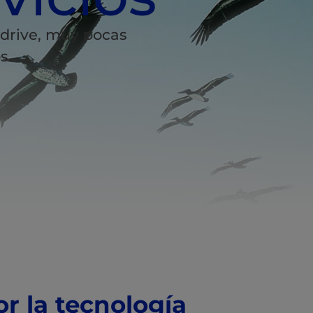
drive, muy pocas
s.
or la tecnología