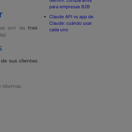
Gemini: comparativa
para empresas B2B
r
Claude API vs app de
Claude: cuándo usar
tas son las
tres
cada uno
da)
s
 de sus clientes
e idiomas.