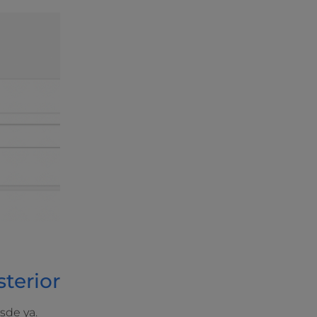
terior
sde ya.