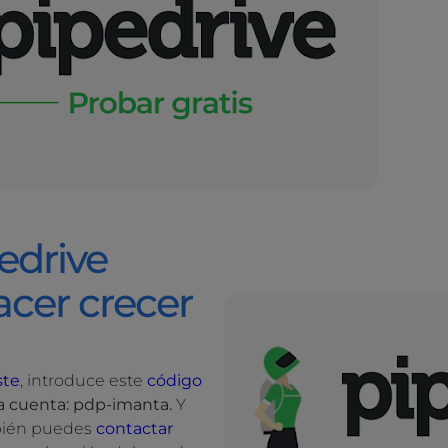
edrive
cer crecer
ste
, introduce este
código
a cuenta: pdp-imanta.
Y
bién puedes
contactar