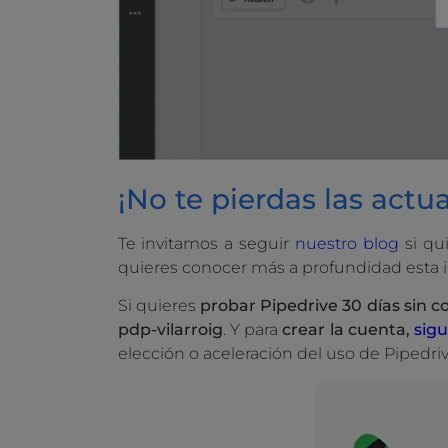
¡No te pierdas las actu
Te invitamos a seguir
nuestro blog
si qu
quieres conocer más a profundidad esta in
Si quieres
probar Pipedrive 30 días sin c
pdp-vilarroig
. Y para
crear la cuenta,
sigu
elección o aceleración del uso de Pipedrive