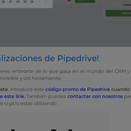
alizaciones de Pipedrive!
ieres enterarte de lo que pasa en el mundo del CRM y 
creíble y útil herramienta.
oste
, introduce este
código promo de Pipedrive
cuando c
e este link
. También puedes
contactar con nosotros
par
 si ya lo estás utilizando.