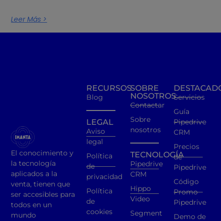
Leer Más >
RECURSOS
SOBRE
DESTACAD
NOSOTROS
Blog
Servicios
Contactar
Guía
Sobre
LEGAL
Pipedrive
nosotros
Aviso
CRM
legal
Precios
El conocimiento y
TECNOLOGÍA
Política
de
la tecnología
Pipedrive
de
Pipedrive
aplicados a la
CRM
privacidad
Código
venta, tienen que
Hippo
Política
Promo
ser accesibles para
Video
de
Pipedrive
todos en un
cookies
Segment
mundo
Demo de