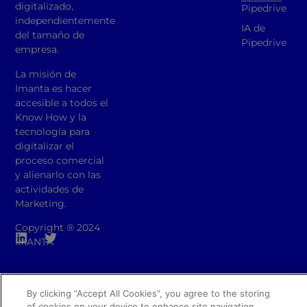
digitalizado,
Pipedrive
independientemente
IA de
del tamaño de
Pipedrive
empresa.
La misión de
Imanta es hacer
accesible a todos el
Know How y la
tecnología para
digitalizar el
proceso comercial
y alienarlo con las
actividades de
Marketing.
Copyright ® 2024
IMANTA
By clicking “Accept All Cookies”, you agree to the storing
of cookies on your device to enhance site navigation,